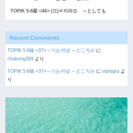
TOPIK 5-6級 <46> (으)ㄹ지라도 ～としても
Recent Comments
TOPIK 5-6級 <37>～기는커녕 ～どころか
に
chakung369
より
TOPIK 5-6級 <37>～기는커녕 ～どころか
に
viprogra
よ
り