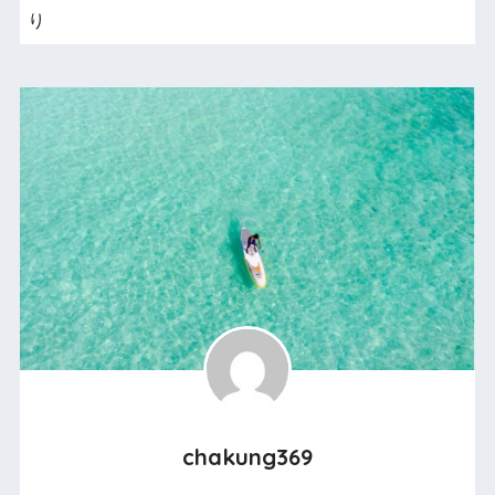
り
chakung369