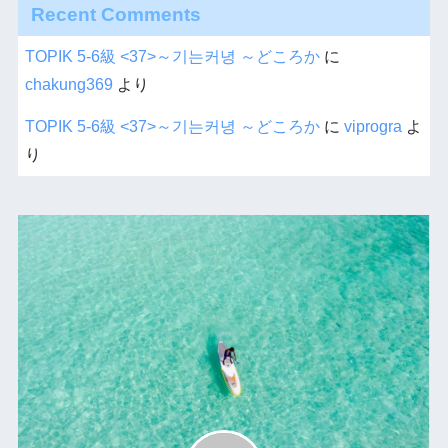
Recent Comments
TOPIK 5-6級 <37>～기는커녕 ～どころか
に
chakung369
より
TOPIK 5-6級 <37>～기는커녕 ～どころか
に
viprogra
よ
り