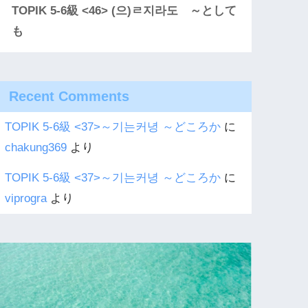
TOPIK 5-6級 <46> (으)ㄹ지라도 ～として
も
Recent Comments
TOPIK 5-6級 <37>～기는커녕 ～どころか
に
chakung369
より
TOPIK 5-6級 <37>～기는커녕 ～どころか
に
viprogra
より