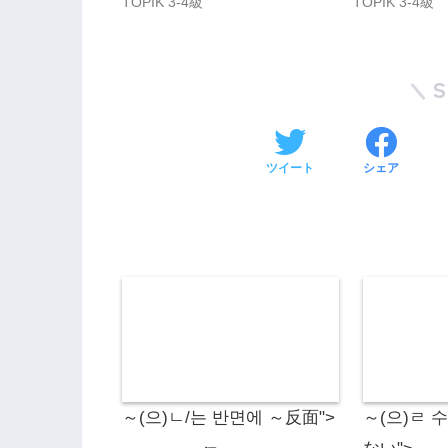
TOPIK 3-4級
TOPIK 3-4級
ツイート
シェア
～(으)ㄴ/는 반면에 ～反面">
～(으)ㄹ 