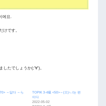
이에요.
だけです。
たでしょうか(;’∀’)。
 <70> ～답다 ～ら
TOPIK 3-4級 <50>～(으)ㄴ/는 편
이다
2022-05-02