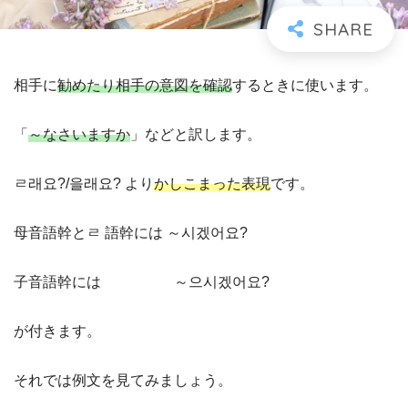
相手に
勧めたり相手の意図を確認
するときに使います。
「
～なさいますか
」などと訳します。
ㄹ래요?/을래요? より
かしこまった表現
です。
母音語幹とㄹ 語幹には ～시겠어요?
子音語幹には ～으시겠어요?
が付きます。
それでは例文を見てみましょう。