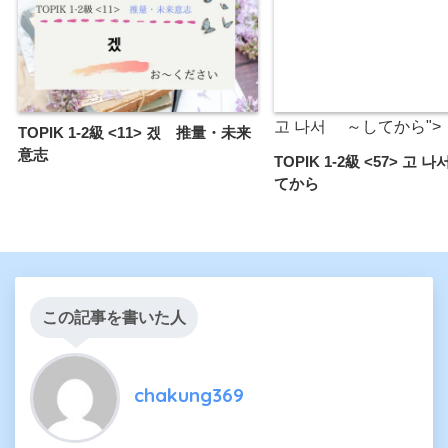
고 나서 ～してから">
TOPIK 1-2級 <11> 겠 推量・未来
意志
TOPIK 1-2級 <57> 고
てから
この記事を書いた人
chakung369