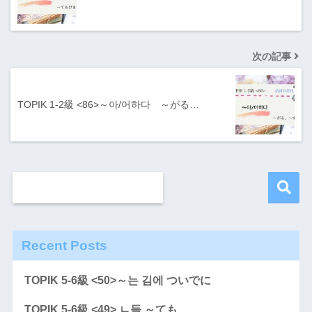
次の記事
TOPIK 1-2級 <86>～아/어하다 ～がる…
Recent Posts
TOPIK 5-6級 <50>～는 김에 ついでに
TOPIK 5-6級 <49> ㄴ들 ～ても