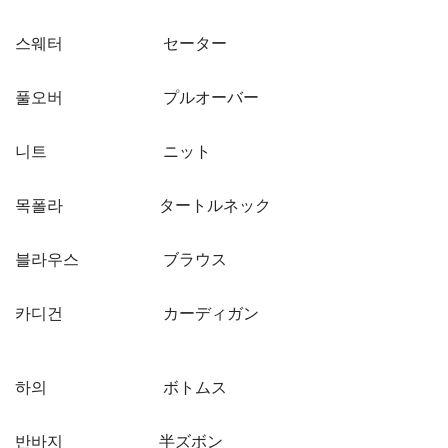
스웨터 セーター
풀오버 プルオーバー
니트 ニット
목폴라 タートルネック
블라우스 ブラウス
카디건 カーディガン
하의 ボトムス
반바지 半ズボン