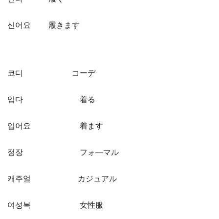
신어요 履きます
코디 コーデ
입다 着る
입어요 着ます
정장 フォ―マル
캐주얼 カジュアル
여성복 女性服