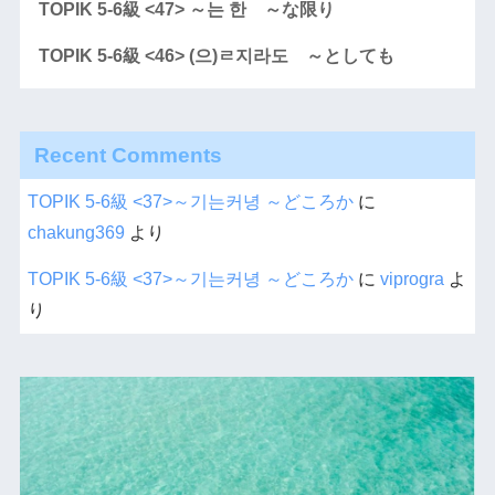
TOPIK 5-6級 <47> ～는 한 ～な限り
TOPIK 5-6級 <46> (으)ㄹ지라도 ～としても
Recent Comments
TOPIK 5-6級 <37>～기는커녕 ～どころか
に
chakung369
より
TOPIK 5-6級 <37>～기는커녕 ～どころか
に
viprogra
よ
り