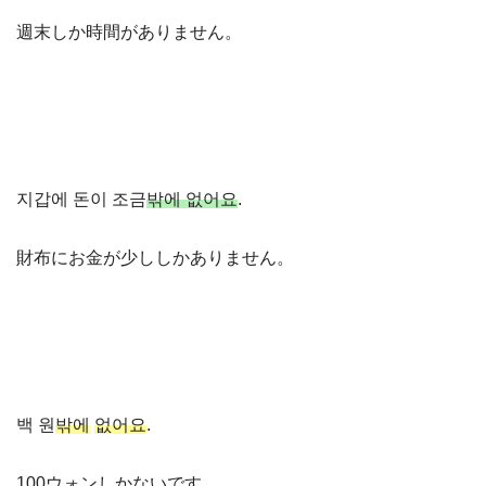
週末しか時間がありません。
지갑에 돈이 조금
밖에 없어요
.
財布にお金が少ししかありません。
백 원
밖에
없어요
.
100ウォンしかないです。