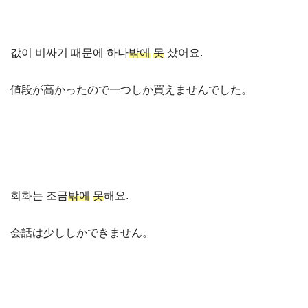
값이 비싸기 때문에 하나
밖에
못
샀어요.
値段が高かったので一つしか買えませんでした。
회화는 조금
밖에
못
해요.
会話は少ししかできません。