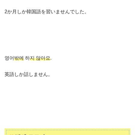
2か月しか韓国語を習いませんでした。
영어
밖에
하
지 않아요
.
英語しか話しません。