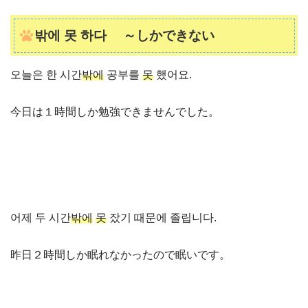
밖에 못 하다 ～しかできない
오늘은 한 시간
밖에
공부를
못
했어요.
今日は１時間しか勉強できませんでした。
어제 두 시간
밖에
못
잤기 때문에 졸립니다.
昨日２時間しか眠れなかったので眠いです。