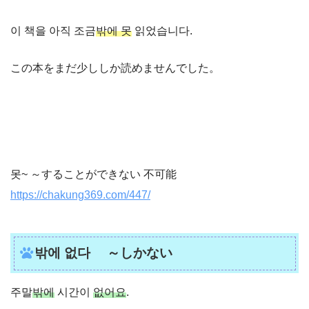
이 책을 아직 조금
밖에 못
읽었습니다.
この本をまだ少ししか読めませんでした。
못~ ～することができない 不可能
https://chakung369.com/447/
밖에 없다 ～しかない
주말
밖에
시간이
없어요
.