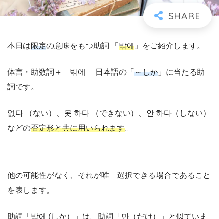
本日は
限定
の意味をもつ助詞 「
밖에
」をご紹介します。
体言・助数詞＋ 밖에 日本語の「
～しか
」に当たる助
詞です。
없다 （ない）、못 하다 （できない）、안 하다（しない）
などの
否定形と共に用いられます
。
他の可能性がなく、それが唯一選択できる場合であること
を表します。
助詞「밖에 (しか）」は、助詞「만（だけ）」と似ていま