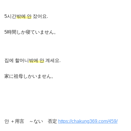
5시간
밖에 안
잤어요.
5時間しか寝ていません。
집에 할머니
밖에 안
계세요.
家に祖母しかいません。
안 ＋用言 ～ない 否定
https://chakung369.com/459/