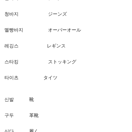
청바지 ジーンズ
멜빵바지 オーバーオール
레깅스 レギンス
스타킹 ストッキング
타이츠 タイツ
신발 靴
구두 革靴
신다 履く