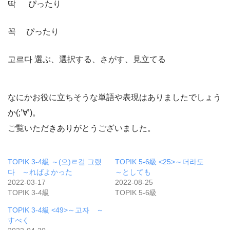
딱 ぴったり
꼭 ぴったり
고르다 選ぶ、選択する、さがす、見立てる
なにかお役に立ちそうな単語や表現はありましたでしょう
か(;’∀’)。
ご覧いただきありがとうございました。
TOPIK 3-4級 ～(으)ㄹ걸 그랬
TOPIK 5-6級 <25>～더라도
다 ～ればよかった
～としても
2022-03-17
2022-08-25
TOPIK 3-4級
TOPIK 5-6級
TOPIK 3-4級 <49>～고자 ～
すべく