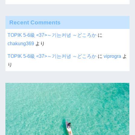
Recent Comments
TOPIK 5-6級 <37>～기는커녕 ～どころか
に
chakung369
より
TOPIK 5-6級 <37>～기는커녕 ～どころか
に
viprogra
よ
り