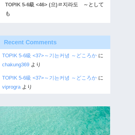
TOPIK 5-6級 <46> (으)ㄹ지라도 ～として
も
Recent Comments
TOPIK 5-6級 <37>～기는커녕 ～どころか
に
chakung369
より
TOPIK 5-6級 <37>～기는커녕 ～どころか
に
viprogra
より