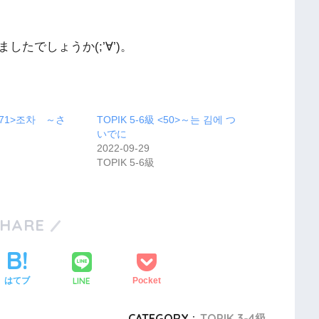
たでしょうか(;’∀’)。
 <71>조차 ～さ
TOPIK 5-6級 <50>～는 김에 つ
いでに
2022-09-29
TOPIK 5-6級
SHARE
LINE
はてブ
Pocket
CATEGORY :
TOPIK 3-4級