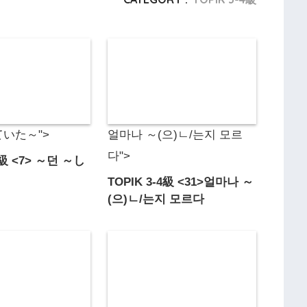
ていた～">
얼마나 ～(으)ㄴ/는지 모르
다">
4級 <7> ～던 ～し
TOPIK 3-4級 <31>얼마나 ～
(으)ㄴ/는지 모르다