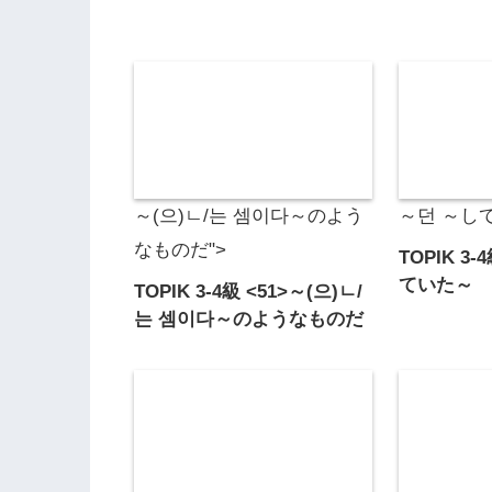
～(으)ㄴ/는 셈이다～のよう
～던 ～し
なものだ">
TOPIK 3-
ていた～
TOPIK 3-4級 <51>～(으)ㄴ/
는 셈이다～のようなものだ