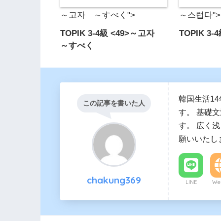
～고자 ～すべく">
～스럽다">
TOPIK 3-4級 <49>～고자
TOPIK 3
～すべく
韓国生活1
この記事を書いた人
す。 基礎
す。 広く
願いいたし
chakung369
LINE
Web