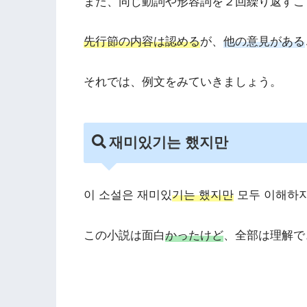
また、同じ動詞や形容詞を２回繰り返すこ
先行節の内容は認める
が、
他の意見がある
それでは、例文をみていきましょう。
재미있기는 했지만
이 소설은 재미있
기는 했지만
모두 이해하지
この小説は面白
かったけど
、全部は理解で