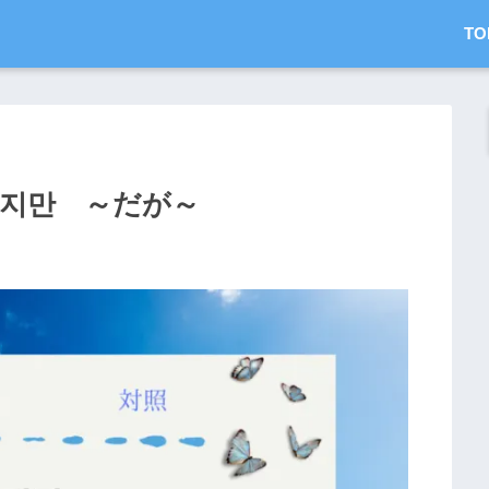
TO
는 ～지만 ～だが～