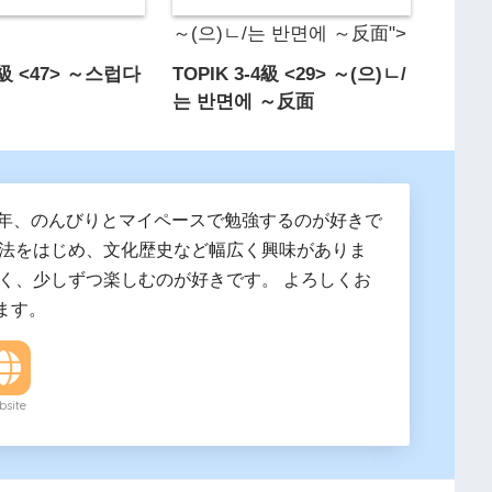
～(으)ㄴ/는 반면에 ～反面">
-4級 <47> ～스럽다
TOPIK 3-4級 <29> ～(으)ㄴ/
는 반면에 ～反面
4年、のんびりとマイペースで勉強するのが好きで
文法をはじめ、文化歴史など幅広く興味がありま
浅く、少しずつ楽しむのが好きです。 よろしくお
ます。
site