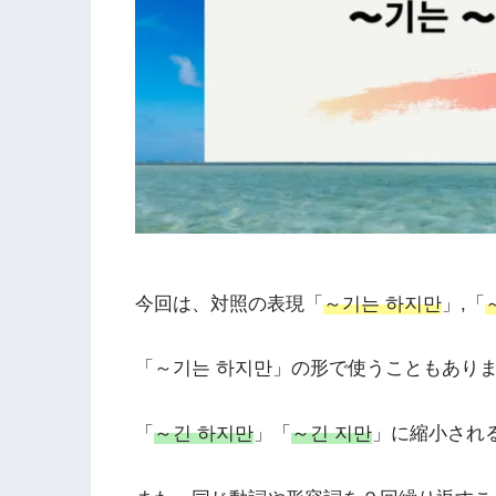
今回は、対照の表現「
～기는 하지만
」,「
「～기는 하지만」の形で使うこともあり
「
～긴 하지만
」「
～긴 지만
」に縮小され