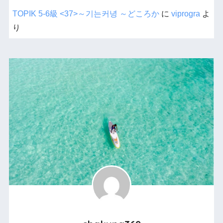
TOPIK 5-6級 <37>～기는커녕 ～どころか
に
viprogra
よ
り