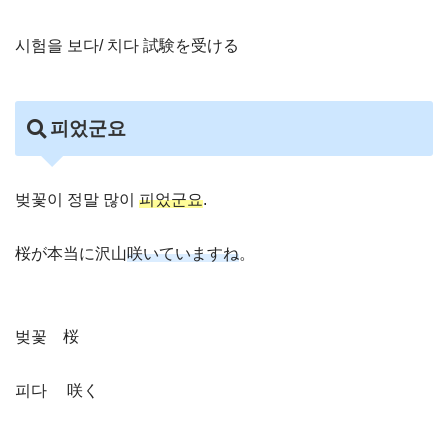
시험을 보다/ 치다 試験を受ける
피었군요
벚꽃이 정말 많이
피었군요
.
桜が本当に沢山
咲いていますね
。
벚꽃 桜
피다 咲く