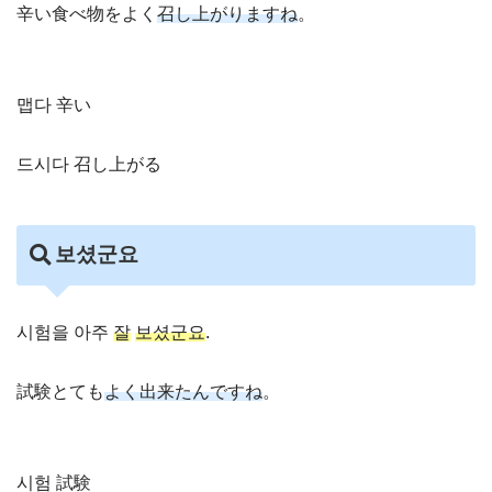
辛い食べ物をよく
召し上がりますね
。
맵다 辛い
드시다 召し上がる
보셨군요
시험을 아주
잘
보셨군요
.
試験とても
よく出来たんですね
。
시험 試験