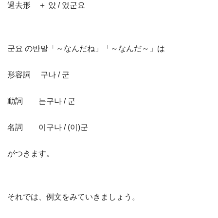
過去形 ＋ 았 / 었군요
군요 の반말「～なんだね」「～なんだ～」は
形容詞 구나 / 군
動詞 는구나 / 군
名詞 이구나 / (이)군
がつきます。
それでは、例文をみていきましょう。