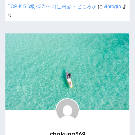
TOPIK 5-6級 <37>～기는커녕 ～どころか
に
viprogra
よ
り
chakung369