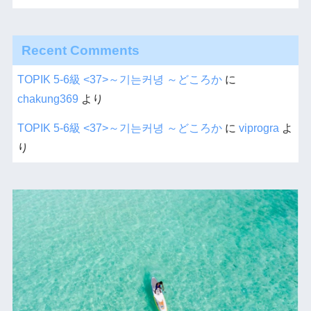
Recent Comments
TOPIK 5-6級 <37>～기는커녕 ～どころか
に
chakung369
より
TOPIK 5-6級 <37>～기는커녕 ～どころか
に
viprogra
よ
り