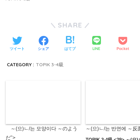
SHARE
LINE
ツイート
シェア
はてブ
Pocket
CATEGORY :
TOPIK 3-4級
～(으)ㄴ/는 모양이다 ～のよう
～(으)ㄴ/는 반면에 ～反面
だ">
TOPIK 3-4級 <29> ～(으