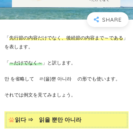
「
先行節の内容だけでなく、後続節の内容まで～である
」
を表します。
「
～だけでなく～
」と訳します。
만 を省略して ㄹ(을)뿐 아니라 の形でも使います。
それでは例文を見てみましょう。
읽다 ⇒ 읽을 뿐만 아니라