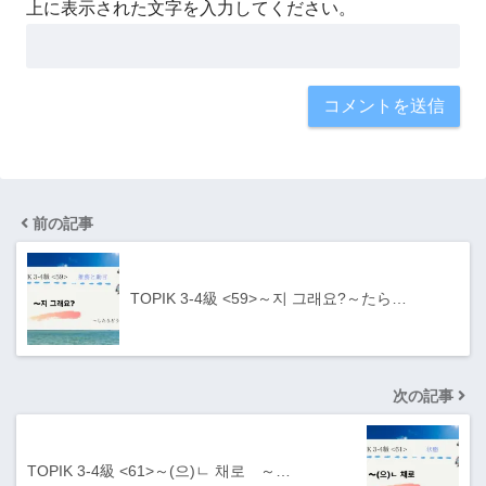
上に表示された文字を入力してください。
前の記事
TOPIK 3-4級 <59>～지 그래요?～たら…
次の記事
TOPIK 3-4級 <61>～(으)ㄴ 채로 ～…