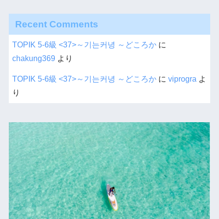
Recent Comments
TOPIK 5-6級 <37>～기는커녕 ～どころか
に
chakung369
より
TOPIK 5-6級 <37>～기는커녕 ～どころか
に
viprogra
よ
り