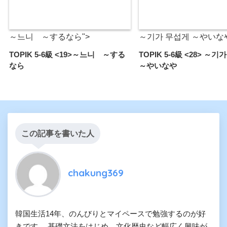
～느니 ～するなら">
～기가 무섭게 ～やいなや
TOPIK 5-6級 <19>～느니 ～する
TOPIK 5-6級 <28> ～기
なら
～やいなや
この記事を書いた人
chakung369
韓国生活14年、のんびりとマイペースで勉強するのが好
きです。 基礎文法をはじめ、文化歴史など幅広く興味が