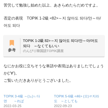
苦労して勉強し始めた以上、あきらめたらだめですよ。
否定の表現 TOPIK 1-2級 <82>～지 않아도 되다/안～아/
어도 되다
TOPIK 1-2級 82>～지 않아도 되다/안～아/어도
되다 ～なくてもいい
参考
のんびり韓国語TOPIK講座
なにかお役に立ちそうな単語や表現はありましたでしょう
か(;’∀’)。
ご覧いただきありがとうございました。
TOPIK 3-4級 ～(느)ㄴ다
TOPIK 5-6級 <46> (으)ㄹ지라
면 ～れば
도 ～としても
2022-03-25
2022-09-23