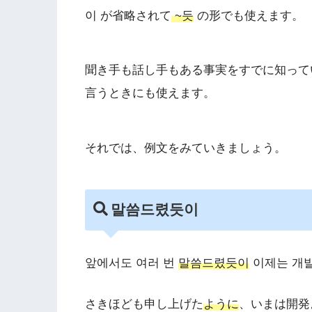
이 が省略されて
~듯
の形でも使えます。
聞き手も話し手もある事実をすでに知って
言うときにも使えます。
それでは、例文をみていきましょう。
말씀드렸듯이
앞에서도 여러 번
말씀드렸듯이
이제는 개발
さきほども申し上げた
ように
、いまは開発