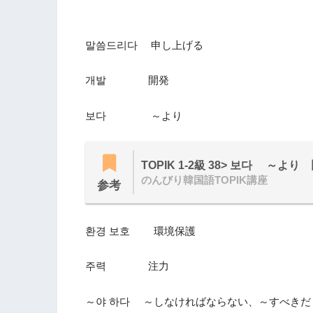
말씀드리다 申し上げる
개발 開発
보다 ～より
TOPIK 1-2級 38> 보다 ～より
のんびり韓国語TOPIK講座
参考
환경 보호 環境保護
주력 注力
～야 하다 ～しなければならない、～すべき