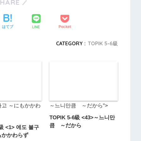
SHARE
LINE
はてブ
Pocket
CATEGORY :
TOPIK 5-6級
하고 ～にもかかわ
～느니만큼 ～だから">
TOPIK 5-6級 <43>～느니만
큼 ～だから
6級 <1> 에도 불구
もかかわらず