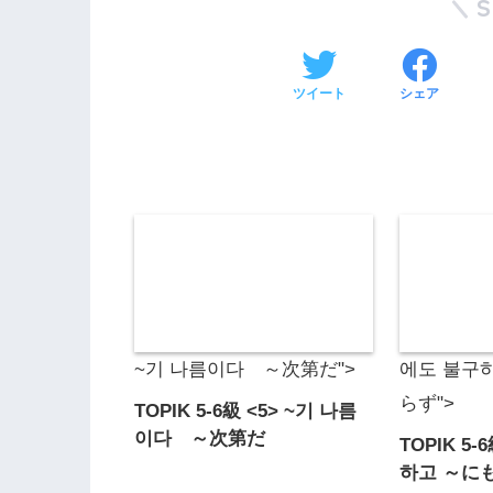
ツイート
シェア
~기 나름이다 ～次第だ">
에도 불구
らず">
TOPIK 5-6級 <5> ~기 나름
이다 ～次第だ
TOPIK 5-
하고 ～に