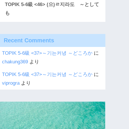
TOPIK 5-6級 <46> (으)ㄹ지라도 ～として
も
Recent Comments
TOPIK 5-6級 <37>～기는커녕 ～どころか
に
chakung369
より
TOPIK 5-6級 <37>～기는커녕 ～どころか
に
viprogra
より