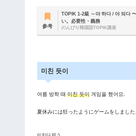
TOPIK 1-2級 ～야 하다 / 야 
い。必要性・義務
参考
のんびり韓国語TOPIK講座
미친 듯이
여름 방학 때
미친 듯이
게임을 했어요.
夏休みには狂ったようにゲームをしました
미치다 狂う