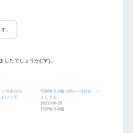
ます。
たでしょうか(;’∀’)。
-6級 ～기로서니
TOPIK 5-6級 <25>～더라도 ～
らといって
としても
2022-08-25
TOPIK 5-6級