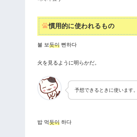
慣用的に使われるもの
불 보
듯이
뻔하다
火を見るように明らかだ。
予想できるときに使います
밥 먹
듯이
하다