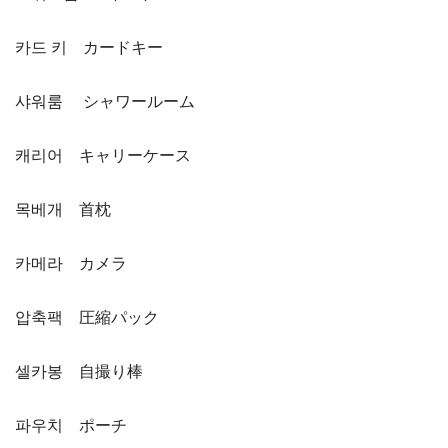
카드 키 カードキー
샤워룸 シャワールーム
캐리어 キャリーケース
목베개 首枕
카메라 カメラ
압축팩 圧縮パック
셀카봉 自撮り棒
파우치 ポーチ