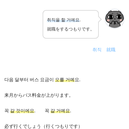
취직을 할 거예요
.
就職をするつもりです。
취직 就職
다음 달부터 버스 요금이
오를 거예
요.
来月からバス料金が上がります。
꼭
갈 것이에요
. 꼭
갈 거예요
.
必ず行くでしょう（行くつもりです）