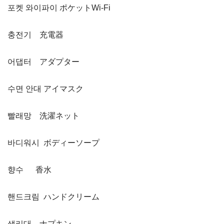
포켓 와이파이 ポケットWi-Fi
충전기 充電器
어댑터 アダプター
수면 안대 アイマスク
빨래망 洗濯ネット
바디워시 ボディーソープ
향수 香水
핸드크림 ハンドクリーム
생리대 ナプキン