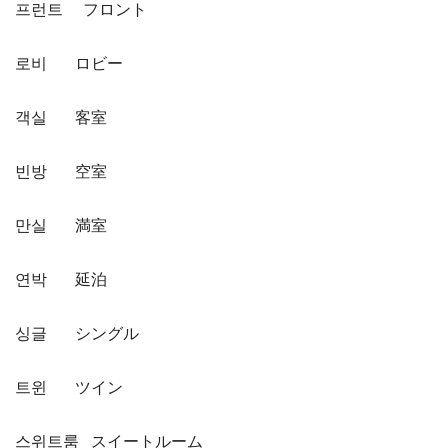
프런트 フロント
로비 ロビー
객실 客室
빈방 空室
만실 満室
연박 延泊
싱글 シングル
트윈 ツイン
스위트룸 スイートルーム