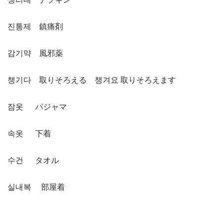
진통제 鎮痛剤
감기약 風邪薬
챙기다 取りそろえる 챙겨요 取りそろえます
잠옷 パジャマ
속옷 下着
수건 タオル
실내복 部屋着