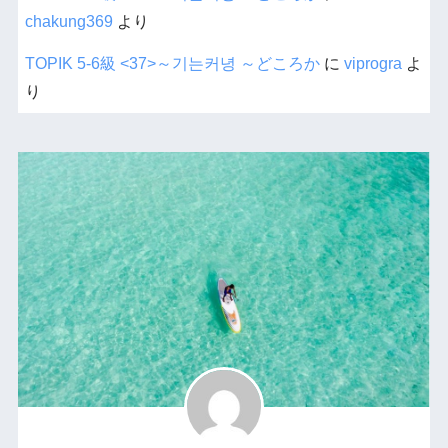
chakung369
より
TOPIK 5-6級 <37>～기는커녕 ～どころか
に
viprogra
よ
り