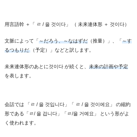
用言語幹 ＋「 ㄹ / 을 것이다」 （ 未来連体形 ＋ 것이다）
文脈によって「
～だろう、～なはずだ
（推量）」、「
～す
るつもりだ
（予定）」などと訳します。
未来連体形のあとに것이다 が続くと、
未来の計画や予定
を表します。
会話では 「ㄹ / 을 것입니다」「 ㄹ / 을 것이에요」 の縮約
形である「ㄹ/ 을 겁니다」「ㄹ/을 거예요」 という形がよ
く使われます。