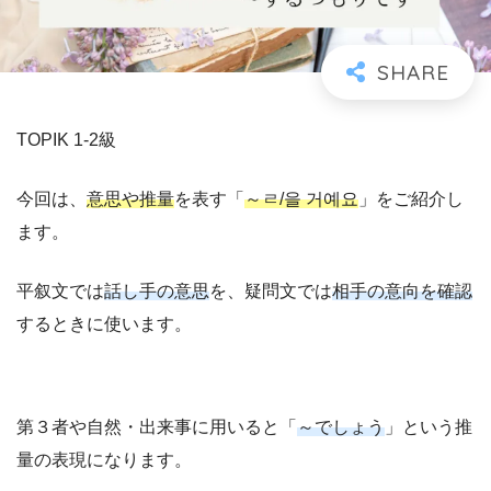
TOPIK 1-2級
今回は、
意思や推量
を表す「
～
ㄹ/을 거예요
」をご紹介し
ます。
平叙文では
話し手の意思
を、疑問文では
相手の意向を確認
するときに使います。
第３者や自然・出来事に用いると「
～でしょう
」という推
量の表現になります。