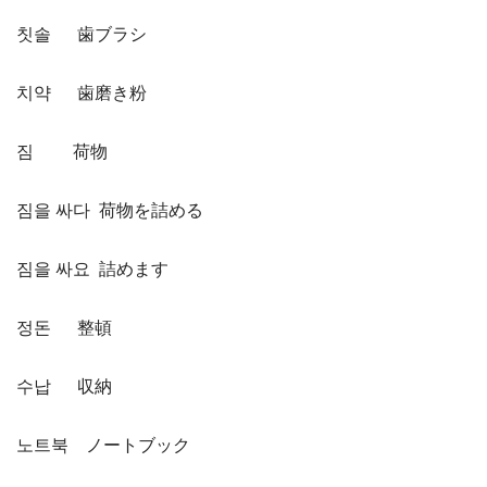
칫솔 歯ブラシ
치약 歯磨き粉
짐 荷物
짐을 싸다 荷物を詰める
짐을 싸요 詰めます
정돈 整頓
수납 収納
노트북 ノートブック