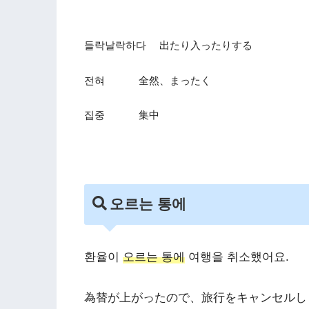
들락날락하다 出たり入ったりする
전혀 全然、まったく
집중 集中
오르는 통에
환율이
오르는 통에
여행을 취소했어요.
為替が上がったので、旅行をキャンセルし