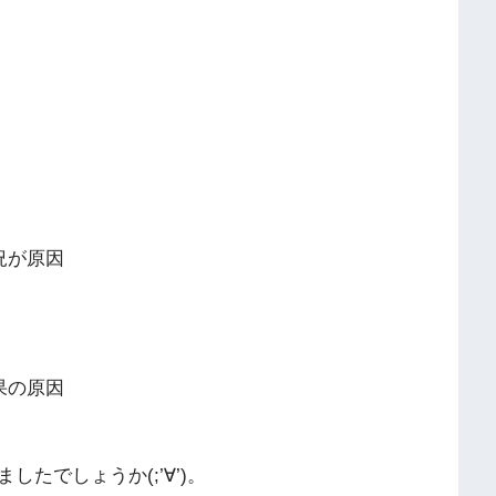
況が原因
結果の原因
たでしょうか(;’∀’)。