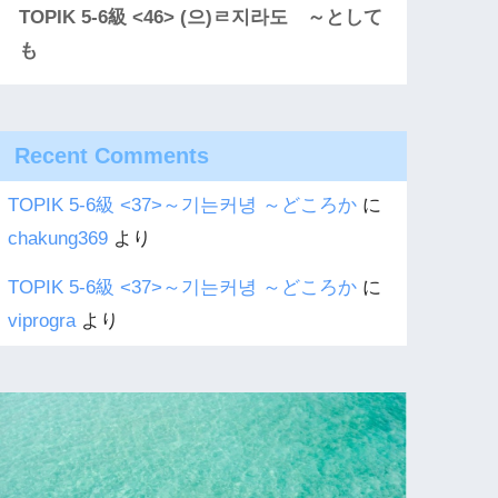
TOPIK 5-6級 <46> (으)ㄹ지라도 ～として
も
Recent Comments
TOPIK 5-6級 <37>～기는커녕 ～どころか
に
chakung369
より
TOPIK 5-6級 <37>～기는커녕 ～どころか
に
viprogra
より