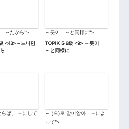
 ～だから">
～듯이 ～と同様に">
-6級 <43>～느니만
TOPIK 5-6級 <9> ～듯이
から
～と同様に
らば、 ～にして
～ (으)로 말미암아 ～によ
って">