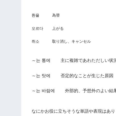
환율 為替
오르다 上がる
취소 取り消し、キャンセル
～는 통에 主に複雑であわただしい状
～는 탓에 否定的なことが生じた原因
～는 바람에 外部的、予想外のよい
なにかお役に立ちそうな単語や表現はありまし