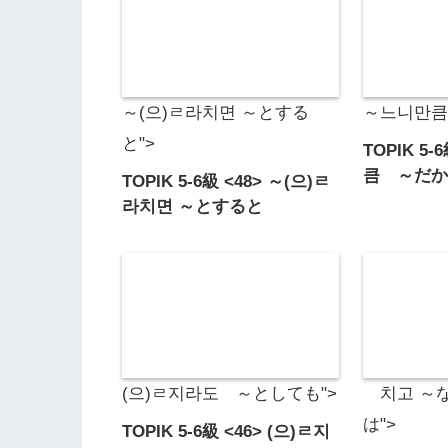
～(으)ㄹ라치면 ～とする
～느니만큼
と">
TOPIK 5
큼 ～だ
TOPIK 5-6級 <48> ～(으)ㄹ
라치면 ～とすると
(으)ㄹ지라도 ～としても">
치고 ～な
は">
TOPIK 5-6級 <46> (으)ㄹ지