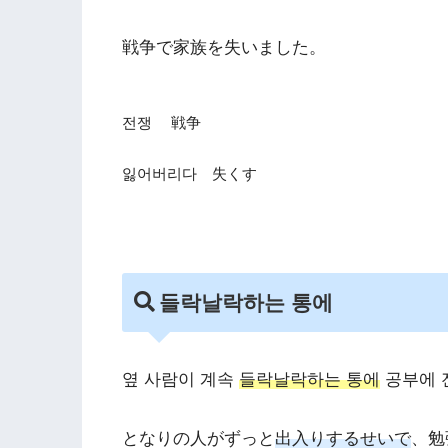
戦争で家族を失いました。
전쟁 戦争
잃어버리다 失くす
들락날락하는 통에
옆 사람이 계속
들락날락하는 통에
공부에 
となりの人がずっと
出入りするせいで
、勉