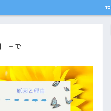
TO
통에 ～で