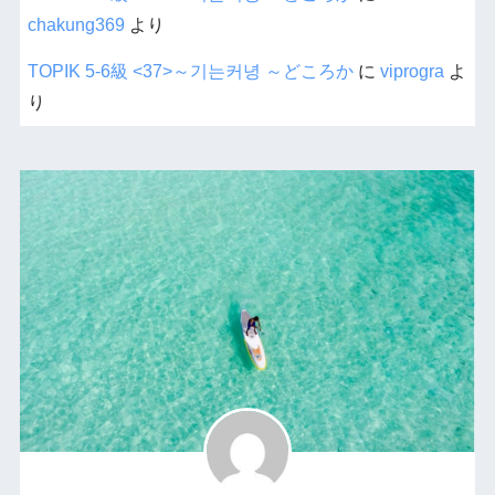
chakung369
より
TOPIK 5-6級 <37>～기는커녕 ～どころか
に
viprogra
よ
り