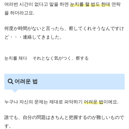
여러번 시간이 없다고 말을 하면
눈치를 챌 법도 한데
연락
을 하더라고요.
何度か時間がないと言ったら、察してくれそうなんですけ
ど・・・連絡してきました。
눈치를 채다 それとなく気がつく、察する
어려운 법
누구나 자신의 문제는 제대로 파악하기
어려운 법
이에요.
誰でも、自分の問題はきちんと把握するのが難しいもので
す。