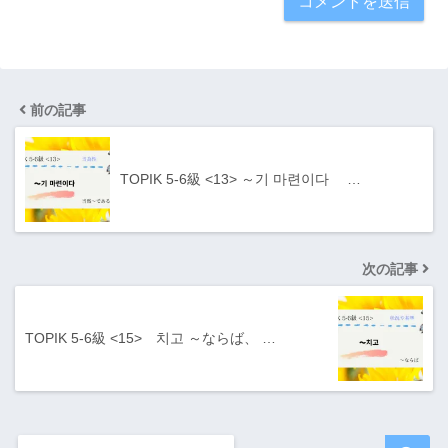
前の記事
TOPIK 5-6級 <13> ～기 마련이다 …
次の記事
TOPIK 5-6級 <15> 치고 ～ならば、 …